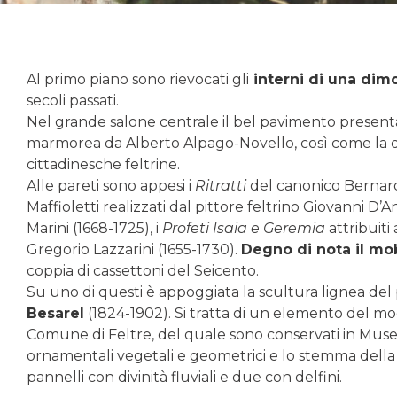
Al primo piano sono rievocati gli
interni di una dimor
secoli passati.
Nel grande salone centrale il bel pavimento presenta 
marmorea da Alberto Alpago-Novello, così come la d
cittadinesche feltrine.
Alle pareti sono appesi i
Ritratti
del canonico Bernard
Maffioletti realizzati dal pittore feltrino Giovanni D’A
Marini (1668-1725), i
Profeti Isaia e Geremia
attribuiti
Gregorio Lazzarini (1655-1730).
Degno di nota il mob
coppia di cassettoni del Seicento.
Su uno di questi è appoggiata la scultura lignea de
Besarel
(1824-1902). Si tratta di un elemento del m
Comune di Feltre, del quale sono conservati in Museo
ornamentali vegetali e geometrici e lo stemma della c
pannelli con divinità fluviali e due con delfini.