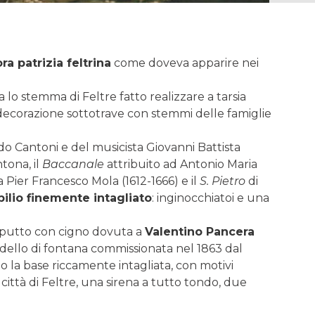
a patrizia feltrina
come doveva apparire nei
lo stemma di Feltre fatto realizzare a tarsia
ecorazione sottotrave con stemmi delle famiglie
o Cantoni e del musicista Giovanni Battista
ntona, il
Baccanale
attribuito ad Antonio Maria
 a Pier Francesco Mola (1612-1666) e il
S. Pietro
di
ilio finemente intagliato
: inginocchiatoi e una
l putto con cigno dovuta a
Valentino Pancera
odello di fontana commissionata nel 1863 dal
 la base riccamente intagliata, con motivi
ittà di Feltre, una sirena a tutto tondo, due