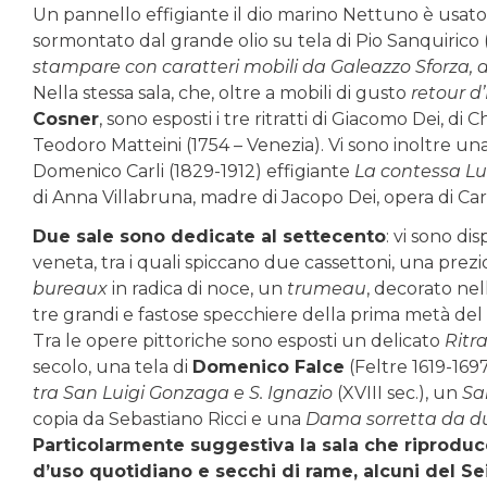
Un pannello effigiante il dio marino Nettuno è usato
sormontato dal grande olio su tela di Pio Sanquirico 
stampare con caratteri mobili da Galeazzo Sforza, 
Nella stessa sala, che, oltre a mobili di gusto
retour d
Cosner
, sono esposti i tre ritratti di Giacomo Dei, d
Teodoro Matteini (1754 – Venezia). Vi sono inoltre una
Domenico Carli (1829-1912) effigiante
La contessa Lu
di Anna Villabruna, madre di Jacopo Dei, opera di Ca
Due sale sono dedicate al settecento
: vi sono di
veneta, tra i quali spiccano due cassettoni, una prez
bureaux
in radica di noce, un
trumeau
, decorato ne
tre grandi e fastose specchiere della prima metà del 
Tra le opere pittoriche sono esposti un delicato
Ritr
secolo, una tela di
Domenico Falce
(Feltre 1619-169
tra San Luigi Gonzaga e S. Ignazio
(XVIII sec.), un
Sa
copia da Sebastiano Ricci e una
Dama sorretta da d
Particolarmente suggestiva la sala che riproduce
d’uso quotidiano e secchi di rame, alcuni del S