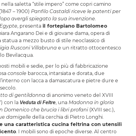
 nella saletta “stile impero” come copri camino
(1847 – 1900)
Panfilo Castaldi riceve le patenti per
dopo avergli spiegato la sua invenzione
.
’Egypte
, presenta
il fortepiano Bartolomeo
i Chiara Angarano Dei e di giovane dama, opera di
 statua a mezzo busto di stile neoclassico di
igia Rusconi Villabruna
e un ritratto ottocentesco
rlo Bevilacqua.
sposti mobili e sedie, per lo più di fabbricazione
iosa
console
barocca, intarsiata e dorata, due
ll’interno con lacca a damascatura e pietre dure e
secolo.
atto di gentildonna
di anonimo veneto del XVIII
7) con la
, una
Madonna in gloria
Veduta di Feltre
n Domenico che brucia i libri profani
(XVIII sec.),
ue damigelle
della cerchia di Pietro Longhi.
 una caratteristica cucina feltrina con utensili
eicento
. I mobili sono di epoche diverse. Al centro