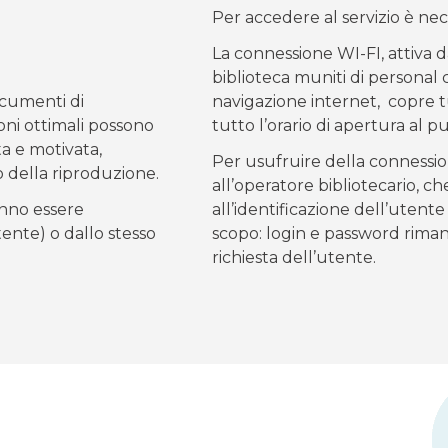
Per accedere al servizio è nec
La connessione WI-FI, attiva da
biblioteca muniti di personal 
documenti di
navigazione internet, copre tut
ni ottimali possono
tutto l’orario di apertura al p
ta e motivata,
Per usufruire della connessio
o della riproduzione.
all’operatore bibliotecario, c
anno essere
all’identificazione dell’utent
tente) o dallo stesso
scopo: login e password rima
.
richiesta dell’utente.