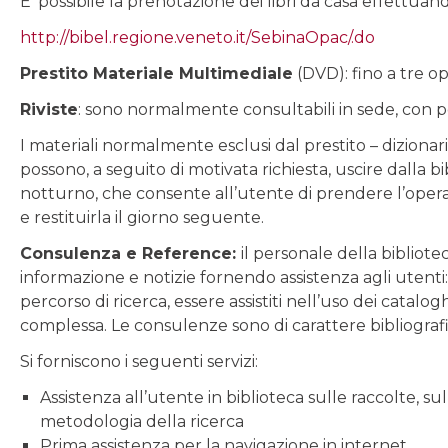
E’ possibile la prenotazione dei libri da casa effettuando
http://bibel.regione.veneto.it/SebinaOpac/.do
Prestito Materiale Multimediale
(DVD): fino a tre op
Riviste
: sono normalmente consultabili in sede, con poss
I materiali normalmente esclusi dal prestito – dizionar
possono, a seguito di motivata richiesta, uscire dalla 
notturno, che consente all’utente di prendere l’opera
e restituirla il giorno seguente.
Consulenza e Reference:
il personale della bibliotec
informazione e notizie fornendo assistenza agli utenti
percorso di ricerca, essere assistiti nell’uso dei catalo
complessa. Le consulenze sono di carattere bibliograf
Si forniscono i seguenti servizi:
Assistenza all’utente in biblioteca sulle raccolte, sul
metodologia della ricerca
Prima assistenza per la navigazione in internet