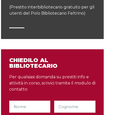
(Prestito interbibliotecario gratuito per gli
utenti del Polo Bibliotecario Feltrino)
CHIEDILO AL
BIBLIOTECARIO
Per qualsiasi domanda su prestiti info e
attività in corso, scrivici tramite il modulo di
contatto: