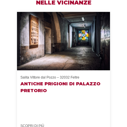
NELLE VICINANZE
Salita Vittore dal Pozzo – 32032 Feltre
Via A
O
ANTICHE PRIGIONI DI PALAZZO
AR
PRETORIO
T:
M:
W:
SCOPRI DI PIÙ
SCOP