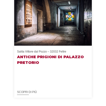
Salita Vittore dal Pozzo – 32032 Feltre
Via A
O
ANTICHE PRIGIONI DI PALAZZO
AR
PRETORIO
T:
M:
W:
SCOPRI DI PIÙ
SCOP