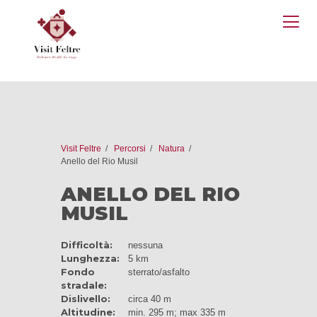
O
M
Visit Feltre
Percorsi
Natura
Anello del Rio Musil
ANELLO DEL RIO
MUSIL
Difficoltà:
nessuna
Lunghezza:
5 km
Fondo
sterrato/asfalto
stradale:
Dislivello:
circa 40 m
Altitudine:
min. 295 m; max 335 m