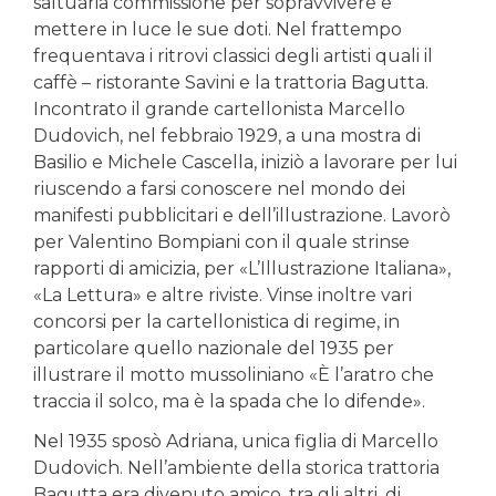
saltuaria commissione per sopravvivere e
mettere in luce le sue doti. Nel frattempo
frequentava i ritrovi classici degli artisti quali il
caffè – ristorante Savini e la trattoria Bagutta.
Incontrato il grande cartellonista Marcello
Dudovich, nel febbraio 1929, a una mostra di
Basilio e Michele Cascella, iniziò a lavorare per lui
riuscendo a farsi conoscere nel mondo dei
manifesti pubblicitari e dell’illustrazione. Lavorò
per Valentino Bompiani con il quale strinse
rapporti di amicizia, per «L’Illustrazione Italiana»,
«La Lettura» e altre riviste. Vinse inoltre vari
concorsi per la cartellonistica di regime, in
particolare quello nazionale del 1935 per
illustrare il motto mussoliniano «È l’aratro che
traccia il solco, ma è la spada che lo difende».
Nel 1935 sposò Adriana, unica figlia di Marcello
Dudovich. Nell’ambiente della storica trattoria
Bagutta era divenuto amico, tra gli altri, di