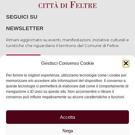
SEGUICI SU
NEWSLETTER
Rimani aggiornato su eventi, manifestazioni, iniziative culturali e
turistiche che riguardano il territorio del Comune di Feltre.
ISCRIVITI
Gestisci Consenso Cookie
Per fornire le migliori esperienze, utilizziamo tecnologie come i cookie per
memorizzare e/o accedere alle informazioni del dispositivo. Il consenso a
queste tecnologie ci permetterà di elaborare dati come il comportamento di
SCOPRI
navigazione o ID unici su questo sito. Non acconsentire o ritirare il
consenso può influire negativamente su alcune caratteristiche e funzioni.
VIVI
SERVIZI
Accetta
INFORMAZIONI
Nega