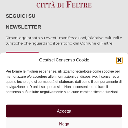
SEGUICI SU
NEWSLETTER
Rimani aggiornato su eventi, manifestazioni, iniziative culturali e
turistiche che riguardano il territorio del Comune di Feltre.
ISCRIVITI
Gestisci Consenso Cookie
Per fornire le migliori esperienze, utilizziamo tecnologie come i cookie per
memorizzare e/o accedere alle informazioni del dispositivo. Il consenso a
queste tecnologie ci permetterà di elaborare dati come il comportamento di
SCOPRI
navigazione o ID unici su questo sito. Non acconsentire o ritirare il
consenso può influire negativamente su alcune caratteristiche e funzioni.
VIVI
SERVIZI
Accetta
INFORMAZIONI
Nega