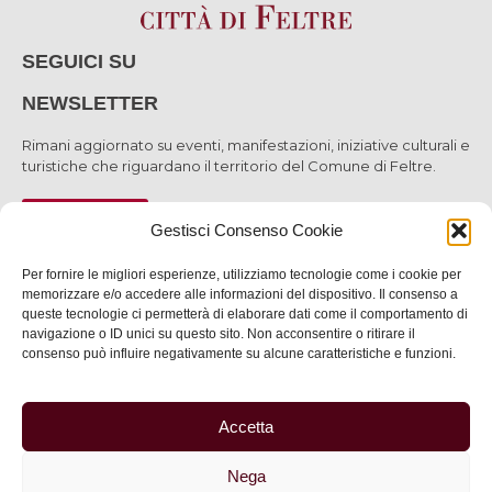
SEGUICI SU
NEWSLETTER
Rimani aggiornato su eventi, manifestazioni, iniziative culturali e
turistiche che riguardano il territorio del Comune di Feltre.
ISCRIVITI
Gestisci Consenso Cookie
Per fornire le migliori esperienze, utilizziamo tecnologie come i cookie per
memorizzare e/o accedere alle informazioni del dispositivo. Il consenso a
queste tecnologie ci permetterà di elaborare dati come il comportamento di
SCOPRI
navigazione o ID unici su questo sito. Non acconsentire o ritirare il
consenso può influire negativamente su alcune caratteristiche e funzioni.
VIVI
SERVIZI
Accetta
INFORMAZIONI
Nega