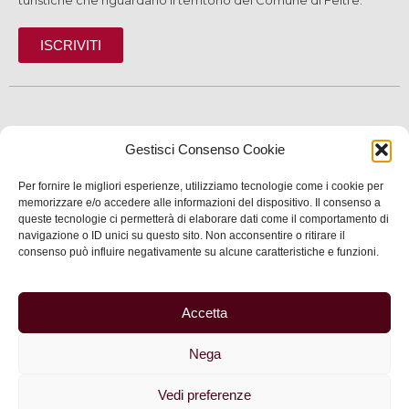
ISCRIVITI
SCOPRI
Gestisci Consenso Cookie
VIVI
Per fornire le migliori esperienze, utilizziamo tecnologie come i cookie per
SERVIZI
memorizzare e/o accedere alle informazioni del dispositivo. Il consenso a
queste tecnologie ci permetterà di elaborare dati come il comportamento di
navigazione o ID unici su questo sito. Non acconsentire o ritirare il
INFORMAZIONI
consenso può influire negativamente su alcune caratteristiche e funzioni.
Accetta
© 2025 Assessorato al Turismo della Città di Feltre
Nega
Privacy
–
Informativa cookie
–
Dichiarazione di
accessibilità
| Made by
Larin
Vedi preferenze